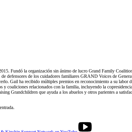
 2015. Fundó la organización sin ánimo de lucro Grand Family Coalition
 red de defensores de los cuidadores familiares GRAND Voices de Gener
rlo. Gail ha recibido múltiples premios en reconocimiento a su labor de
 y coaliciones relacionados con la familia, incluyendo la copresidenc
ing Grandchildren que ayuda a los abuelos y otros parientes a satisfac
entrada.
s & Kinship Support Network en YouTube