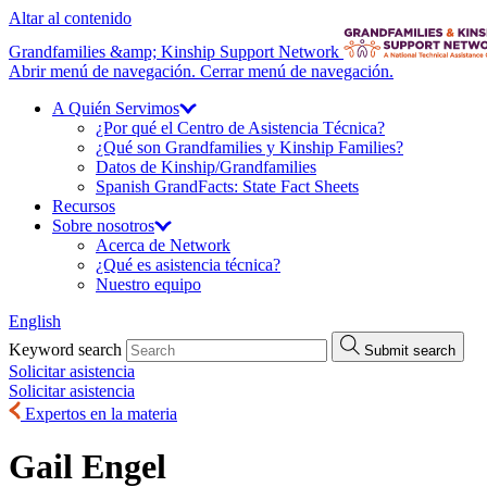
Altar al contenido
Grandfamilies &amp; Kinship Support Network
Abrir menú de navegación.
Cerrar menú de navegación.
A Quién
Servimos
¿Por qué el Centro de Asistencia Técnica?
¿Qué son Grandfamilies y Kinship Families?
Datos de Kinship/
Grandfamilies
Spanish GrandFacts: State Fact Sheets
Recursos
Sobre
nosotros
Acerca de Network
¿Qué es asistencia técnica?
Nuestro equipo
English
Keyword search
Submit search
Solicitar asistencia
Solicitar asistencia
Expertos en la materia
Gail Engel