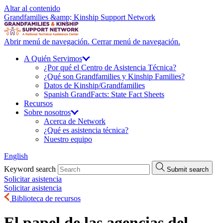
Altar al contenido
Grandfamilies &amp; Kinship Support Network
Abrir menú de navegación.
Cerrar menú de navegación.
A Quién
Servimos
¿Por qué el Centro de Asistencia Técnica?
¿Qué son Grandfamilies y Kinship Families?
Datos de Kinship/
Grandfamilies
Spanish GrandFacts: State Fact Sheets
Recursos
Sobre
nosotros
Acerca de Network
¿Qué es asistencia técnica?
Nuestro equipo
English
Keyword search
Submit search
Solicitar asistencia
Solicitar asistencia
Biblioteca de recursos
El papel de las agencias del