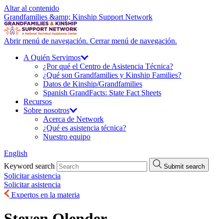
Altar al contenido
Grandfamilies &amp; Kinship Support Network
Abrir menú de navegación.
Cerrar menú de navegación.
A Quién
Servimos
¿Por qué el Centro de Asistencia Técnica?
¿Qué son Grandfamilies y Kinship Families?
Datos de Kinship/
Grandfamilies
Spanish GrandFacts: State Fact Sheets
Recursos
Sobre
nosotros
Acerca de Network
¿Qué es asistencia técnica?
Nuestro equipo
English
Keyword search
Submit search
Solicitar asistencia
Solicitar asistencia
Expertos en la materia
Steven Olender