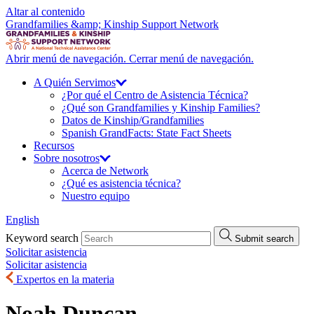
Altar al contenido
Grandfamilies &amp; Kinship Support Network
Abrir menú de navegación.
Cerrar menú de navegación.
A Quién
Servimos
¿Por qué el Centro de Asistencia Técnica?
¿Qué son Grandfamilies y Kinship Families?
Datos de Kinship/
Grandfamilies
Spanish GrandFacts: State Fact Sheets
Recursos
Sobre
nosotros
Acerca de Network
¿Qué es asistencia técnica?
Nuestro equipo
English
Keyword search
Submit search
Solicitar asistencia
Solicitar asistencia
Expertos en la materia
Noah Duncan