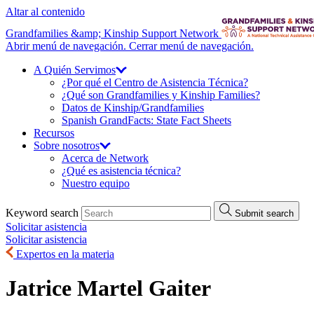
Altar al contenido
Grandfamilies &amp; Kinship Support Network
Abrir menú de navegación.
Cerrar menú de navegación.
A Quién
Servimos
¿Por qué el Centro de Asistencia Técnica?
¿Qué son Grandfamilies y Kinship Families?
Datos de Kinship/
Grandfamilies
Spanish GrandFacts: State Fact Sheets
Recursos
Sobre
nosotros
Acerca de Network
¿Qué es asistencia técnica?
Nuestro equipo
Keyword search
Submit search
Solicitar asistencia
Solicitar asistencia
Expertos en la materia
Jatrice Martel Gaiter