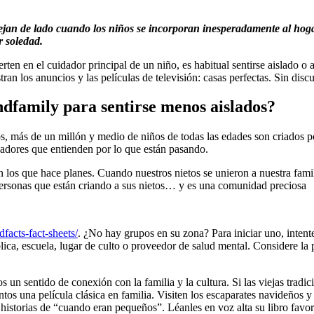
dejan de lado cuando los niños se incorporan inesperadamente al hoga
r soledad.
rten en el cuidador principal de un niño, es habitual sentirse aislado o
tran los anuncios y las películas de televisión: casas perfectas. Sin disc
dfamily para sentirse menos aislados?
, más de un millón y medio de niños de todas las edades son criados por
dadores que entienden por lo que están pasando.
on los que hace planes. Cuando nuestros nietos se unieron a nuestra fa
ersonas que están criando a sus nietos… y es una comunidad preciosa
cts-fact-sheets/
. ¿No hay grupos en su zona? Para iniciar uno, inten
blica, escuela, lugar de culto o proveedor de salud mental. Considere la 
s un sentido de conexión con la familia y la cultura. Si las viejas trad
ntos una película clásica en familia. Visiten los escaparates navideños 
s historias de “cuando eran pequeños”. Léanles en voz alta su libro favor