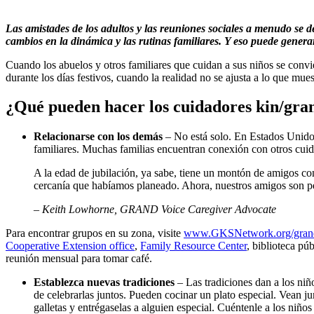
Las amistades de los adultos y las reuniones sociales a menudo se 
cambios en la dinámica y las rutinas familiares. Y eso puede genera
Cuando los abuelos y otros familiares que cuidan a sus niños se convie
durante los días festivos, cuando la realidad no se ajusta a lo que mues
¿Qué pueden hacer los cuidadores kin/gran
Relacionarse con los demás
– No está solo. En Estados Unidos
familiares. Muchas familias encuentran conexión con otros cui
A la edad de jubilación, ya sabe, tiene un montón de amigos c
cercanía que habíamos planeado. Ahora, nuestros amigos son p
– Keith Lowhorne, GRAND Voice Caregiver Advocate
Para encontrar grupos en su zona, visite
www.GKSNetwork.org/grandfa
Cooperative Extension office
,
Family Resource Center
, biblioteca pú
reunión mensual para tomar café.
Establezca nuevas tradiciones
– Las tradiciones dan a los niño
de celebrarlas juntos. Pueden cocinar un plato especial. Vean ju
galletas y entrégaselas a alguien especial. Cuéntenle a los niño