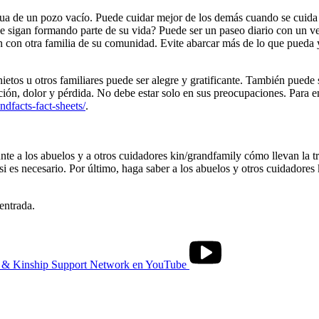
ua de un pozo vacío. Puede cuidar mejor de los demás cuando se cuida a 
ue sigan formando parte de su vida? Puede ser un paseo diario con un v
ón con otra familia de su comunidad. Evite abarcar más de lo que pued
ietos u otros familiares puede ser alegre y gratificante. También pued
ción, dolor y pérdida. No debe estar solo en sus preocupaciones. Para e
acts-fact-sheets/
.
nte a los abuelos y a otros cuidadores kin/grandfamily cómo llevan la t
i es necesario. Por último, haga saber a los abuelos y otros cuidadores 
entrada.
s & Kinship Support Network en YouTube