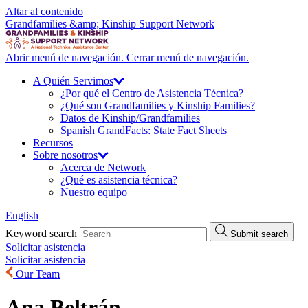
Altar al contenido
Grandfamilies &amp; Kinship Support Network
Abrir menú de navegación.
Cerrar menú de navegación.
A Quién
Servimos
¿Por qué el Centro de Asistencia Técnica?
¿Qué son Grandfamilies y Kinship Families?
Datos de Kinship/
Grandfamilies
Spanish GrandFacts: State Fact Sheets
Recursos
Sobre
nosotros
Acerca de Network
¿Qué es asistencia técnica?
Nuestro equipo
English
Keyword search
Submit search
Solicitar asistencia
Solicitar asistencia
Our Team
Ana Beltrán